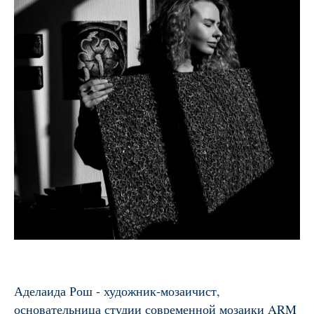
Аделаида Рош - художник-мозаичист,
основательница студии современной мозаики ARM